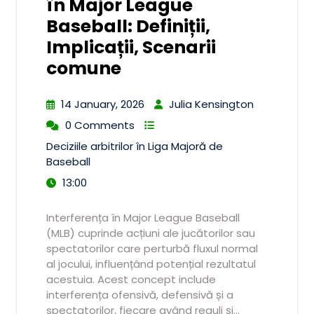
în Major League
Baseball: Definiții,
Implicații, Scenarii
comune
14 January, 2026
Julia Kensington
0 Comments
Deciziile arbitrilor în Liga Majoră de
Baseball
13:00
Interferența în Major League Baseball
(MLB) cuprinde acțiuni ale jucătorilor sau
spectatorilor care perturbă fluxul normal
al jocului, influențând potențial rezultatul
acestuia. Acest concept include
interferența ofensivă, defensivă și a
spectatorilor, fiecare având reguli și…