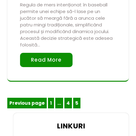
Regula de mers intenționat în baseball
permite unei echipe să-l lase pe un
jucător să meargă fără a arunca cele
patru mingi tradiționale, simplificând
procesul și modificând dinamica jocului.
Această decizie strategică este adesea
folosită…
Read More
Posts
Previous page
1
…
4
5
Page
Page
Page
pagination
LINKURI