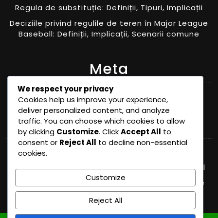
Regula de substituție: Definiții, Tipuri, Implicații
Deciziile privind regulile de teren în Major League
Baseball: Definiții, Implicații, Scenarii comune
Meta
We respect your privacy
Log in
Cookies help us improve your experience,
deliver personalized content, and analyze
Categories
traffic. You can choose which cookies to allow
by clicking
Customize
. Click
Accept All
to
consent or
Reject All
to decline non-essential
Deciziile arbitrilor în Liga Majoră de Baseball
cookies.
Explicații ale regulilor în Liga Majoră de Baseball
Customize
Schimbări recente ale regulilor în Major League
Baseball
Reject All