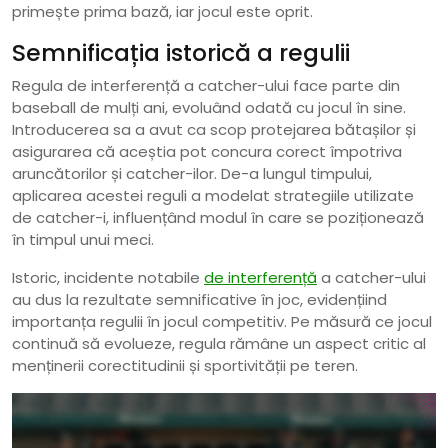
primește prima bază, iar jocul este oprit.
Semnificația istorică a regulii
Regula de interferență a catcher-ului face parte din
baseball de mulți ani, evoluând odată cu jocul în sine.
Introducerea sa a avut ca scop protejarea bătașilor și
asigurarea că aceștia pot concura corect împotriva
aruncătorilor și catcher-ilor. De-a lungul timpului,
aplicarea acestei reguli a modelat strategiile utilizate
de catcher-i, influențând modul în care se poziționează
în timpul unui meci.
Istoric, incidente notabile
de interferență
a catcher-ului
au dus la rezultate semnificative în joc, evidențiind
importanța regulii în jocul competitiv. Pe măsură ce jocul
continuă să evolueze, regula rămâne un aspect critic al
menținerii corectitudinii și sportivității pe teren.