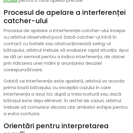
jocului
pentru a face apeluri precise.
Procesul de apelare a interferenței
catcher-ului
Procesul de apelare a interferenței catcher-ului începe
cu arbitrul observând jocul. Dacă catcher-ul intră în
contact cu batele sau obstrucționează swing-ul
bătașului, arbitrul trebuie să evalueze rapid situația. Apoi
se dă un semnal pentru a indica interferența, de obicei
prin ridicarea unei mâini și anunțarea deciziei
corespunzătoare.
Odată ce interferența este apelată, arbitrul va acorda
prima bază bătașului, cu excepția cazului în care
interferența a avut loc după a treia lovitură sau dacă
bătașul este deja eliminat. În astfel de cazuri, arbitrul
trebuie să comunice decizia clar ambelor echipe pentru
a evita confuzia.
Orientări pentru interpretarea