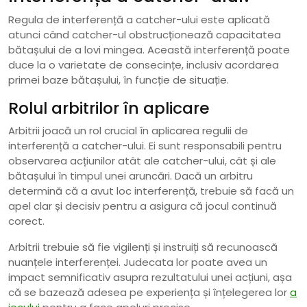
Regula de interferență a catcher-ului este aplicată
atunci când catcher-ul obstrucționează capacitatea
bătașului de a lovi mingea. Această interferență poate
duce la o varietate de consecințe, inclusiv acordarea
primei baze bătașului, în funcție de situație.
Rolul arbitrilor în aplicare
Arbitrii joacă un rol crucial în aplicarea regulii de
interferență a catcher-ului. Ei sunt responsabili pentru
observarea acțiunilor atât ale catcher-ului, cât și ale
bătașului în timpul unei aruncări. Dacă un arbitru
determină că a avut loc interferență, trebuie să facă un
apel clar și decisiv pentru a asigura că jocul continuă
corect.
Arbitrii trebuie să fie vigilenți și instruiți să recunoască
nuanțele interferenței. Judecata lor poate avea un
impact semnificativ asupra rezultatului unei acțiuni, așa
că se bazează adesea pe experiența și înțelegerea lor
a