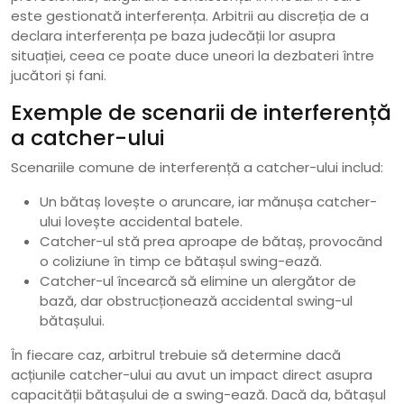
este gestionată interferența. Arbitrii au discreția de a
declara interferența pe baza judecății lor asupra
situației, ceea ce poate duce uneori la dezbateri între
jucători și fani.
Exemple de scenarii de interferență
a catcher-ului
Scenariile comune de interferență a catcher-ului includ:
Un bătaș lovește o aruncare, iar mănușa catcher-
ului lovește accidental batele.
Catcher-ul stă prea aproape de bătaș, provocând
o coliziune în timp ce bătașul swing-ează.
Catcher-ul încearcă să elimine un alergător de
bază, dar obstrucționează accidental swing-ul
bătașului.
În fiecare caz, arbitrul trebuie să determine dacă
acțiunile catcher-ului au avut un impact direct asupra
capacității bătașului de a swing-ează. Dacă da, bătașul