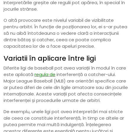
Interpretările greșite ale regulii pot apărea, în special în
jocurile strânse.
O altă provocare este nivelul variabil de vizibilitate
pentru arbitri. În funcție de poziționarea lor, ei s-ar putea
să nu aibă întotdeauna o vedere clară a interacțiunii
dintre bătaș și catcher, ceea ce poate complica
capacitatea lor de a face apeluri precise.
Variatii în aplicare între ligi
Diferite ligi de baseball pot avea variații în modul în care
este aplicată
regula de
interferență a catcher-ului.
Major League Baseball (MLB) are orientări specifice care
ar putea diferi de cele din ligile amatoare sau din jocurile
internaționale. Aceste variații pot afecta consecințele
interferenței și procedurile urmate de arbitri.
De exemplu, unele ligi pot avea interpretări mai stricte
ale ceea ce constituie interferență, în timp ce altele ar
putea permite mai multă indulgență. Înțelegerea
acestor diferențe este esențială pentru jucători și