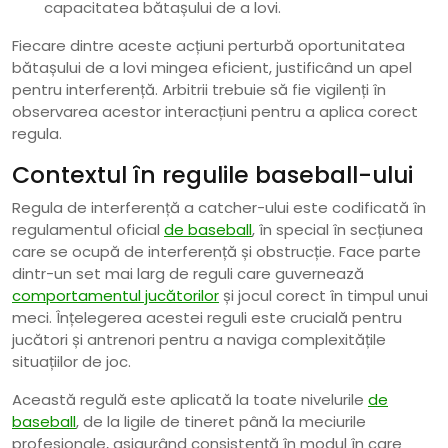
capacitatea bătașului de a lovi.
Fiecare dintre aceste acțiuni perturbă oportunitatea
bătașului de a lovi mingea eficient, justificând un apel
pentru interferență. Arbitrii trebuie să fie vigilenți în
observarea acestor interacțiuni pentru a aplica corect
regula.
Contextul în regulile baseball-ului
Regula de interferență a catcher-ului este codificată în
regulamentul oficial
de baseball
, în special în secțiunea
care se ocupă de interferență și obstrucție. Face parte
dintr-un set mai larg de reguli care guvernează
comportamentul jucătorilor
și jocul corect în timpul unui
meci. Înțelegerea acestei reguli este crucială pentru
jucători și antrenori pentru a naviga complexitățile
situațiilor de joc.
Această regulă este aplicată la toate nivelurile
de
baseball
, de la ligile de tineret până la meciurile
profesionale, asigurând consistență în modul în care