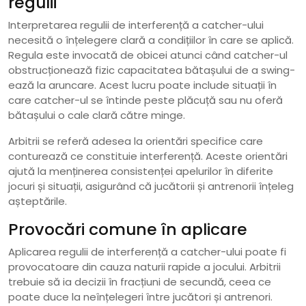
regulii
Interpretarea regulii de interferență a catcher-ului
necesită o înțelegere clară a condițiilor în care se aplică.
Regula este invocată de obicei atunci când catcher-ul
obstrucționează fizic capacitatea bătașului de a swing-
ează la aruncare. Acest lucru poate include situații în
care catcher-ul se întinde peste plăcuță sau nu oferă
bătașului o cale clară către minge.
Arbitrii se referă adesea la orientări specifice care
conturează ce constituie interferență. Aceste orientări
ajută la menținerea consistenței apelurilor în diferite
jocuri și situații, asigurând că jucătorii și antrenorii înțeleg
așteptările.
Provocări comune în aplicare
Aplicarea regulii de interferență a catcher-ului poate fi
provocatoare din cauza naturii rapide a jocului. Arbitrii
trebuie să ia decizii în fracțiuni de secundă, ceea ce
poate duce la neînțelegeri între jucători și antrenori.