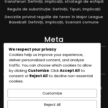
transferuri: Definiții, implicații, strategii de echipă
Regula de substituție: Definiții, Tipuri, Implicații
Deciziile privind regulile de teren în Major League
Baseball: Definiții, Implicații, Scenarii comune
Meta
We respect your privacy
Log in
Cookies help us improve your experience,
deliver personalized content, and analyze
Categories
traffic. You can choose which cookies to allow
by clicking
Customize
. Click
Accept All
to
consent or
Reject All
to decline non-essential
Deciziile arbitrilor în Liga Majoră de Baseball
cookies.
Explicații ale regulilor în Liga Majoră de Baseball
Customize
Schimbări recente ale regulilor în Major League
Baseball
Reject All