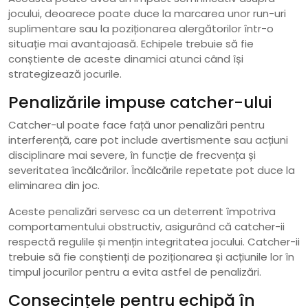
jocului, deoarece poate duce la marcarea unor run-uri
suplimentare sau la poziționarea alergătorilor într-o
situație mai avantajoasă. Echipele trebuie să fie
conștiente de aceste dinamici atunci când își
strategizează jocurile.
Penalizările impuse catcher-ului
Catcher-ul poate face față unor penalizări pentru
interferență, care pot include avertismente sau acțiuni
disciplinare mai severe, în funcție de frecvența și
severitatea încălcărilor. Încălcările repetate pot duce la
eliminarea din joc.
Aceste penalizări servesc ca un deterrent împotriva
comportamentului obstructiv, asigurând că catcher-ii
respectă regulile și mențin integritatea jocului. Catcher-ii
trebuie să fie conștienți de poziționarea și acțiunile lor în
timpul jocurilor pentru a evita astfel de penalizări.
Consecințele pentru echipă în