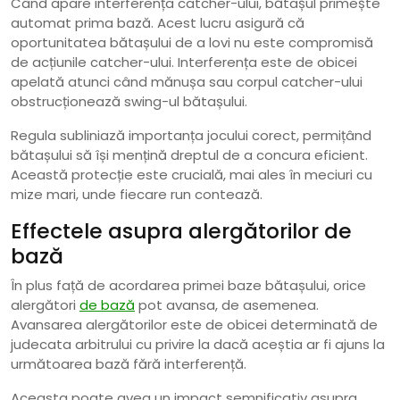
Când apare interferența catcher-ului, bătașul primește
automat prima bază. Acest lucru asigură că
oportunitatea bătașului de a lovi nu este compromisă
de acțiunile catcher-ului. Interferența este de obicei
apelată atunci când mănușa sau corpul catcher-ului
obstrucționează swing-ul bătașului.
Regula subliniază importanța jocului corect, permițând
bătașului să își mențină dreptul de a concura eficient.
Această protecție este crucială, mai ales în meciuri cu
mize mari, unde fiecare run contează.
Effectele asupra alergătorilor de
bază
În plus față de acordarea primei baze bătașului, orice
alergători
de bază
pot avansa, de asemenea.
Avansarea alergătorilor este de obicei determinată de
judecata arbitrului cu privire la dacă aceștia ar fi ajuns la
următoarea bază fără interferență.
Aceasta poate avea un impact semnificativ asupra