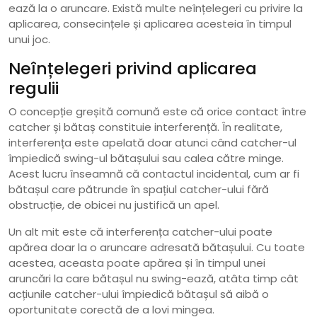
ează la o aruncare. Există multe neînțelegeri cu privire la
aplicarea, consecințele și aplicarea acesteia în timpul
unui joc.
Neînțelegeri privind aplicarea
regulii
O concepție greșită comună este că orice contact între
catcher și bătaș constituie interferență. În realitate,
interferența este apelată doar atunci când catcher-ul
împiedică swing-ul bătașului sau calea către minge.
Acest lucru înseamnă că contactul incidental, cum ar fi
bătașul care pătrunde în spațiul catcher-ului fără
obstrucție, de obicei nu justifică un apel.
Un alt mit este că interferența catcher-ului poate
apărea doar la o aruncare adresată bătașului. Cu toate
acestea, aceasta poate apărea și în timpul unei
aruncări la care bătașul nu swing-ează, atâta timp cât
acțiunile catcher-ului împiedică bătașul să aibă o
oportunitate corectă de a lovi mingea.