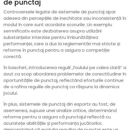
de punctaj
Controversele legate de sistemele de punctaj apar
adesea din percepțiile de inechitate sau inconsistență în
modul în care sunt acordate scorurile. Un exemplu
semnificativ este dezbaterea asupra utilizării
substanțelor interzise pentru îmbunătățirea
performanței, care a dus la reglementări mai stricte și
reforme în punctaj pentru a asigura o competiție
corectă.
În baschet, introducerea regulii „foulului pe calea clară” a
avut ca scop abordarea problemelor de corectitudine în
oportunitățile de punctaj, reflectând eforturile continue
de a rafina regulile de punctaj ca răspuns la dinamica
jocului.
În plus, sistemele de punctaj din esports au fost, de
asemenea, supuse unei analize critice, determinând
reforme pentru a asigura că punctajul reflectă cu
acuratețe abilitățile și performanța jucătorilor,
demonstrând că evoluția regulilor de punctaj este un