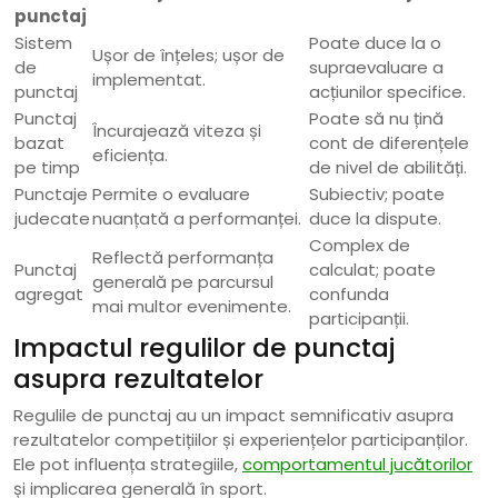
punctaj
Sistem
Poate duce la o
Ușor de înțeles; ușor de
de
supraevaluare a
implementat.
punctaj
acțiunilor specifice.
Punctaj
Poate să nu țină
Încurajează viteza și
bazat
cont de diferențele
eficiența.
pe timp
de nivel de abilități.
Punctaje
Permite o evaluare
Subiectiv; poate
judecate
nuanțată a performanței.
duce la dispute.
Complex de
Reflectă performanța
Punctaj
calculat; poate
generală pe parcursul
agregat
confunda
mai multor evenimente.
participanții.
Impactul regulilor de punctaj
asupra rezultatelor
Regulile de punctaj au un impact semnificativ asupra
rezultatelor competițiilor și experiențelor participanților.
Ele pot influența strategiile,
comportamentul jucătorilor
și implicarea generală în sport.