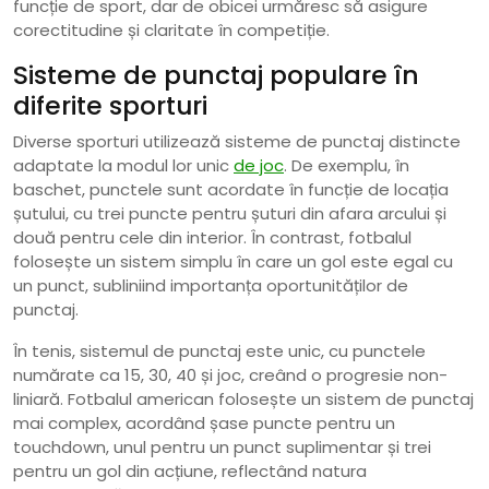
funcție de sport, dar de obicei urmăresc să asigure
corectitudine și claritate în competiție.
Sisteme de punctaj populare în
diferite sporturi
Diverse sporturi utilizează sisteme de punctaj distincte
adaptate la modul lor unic
de joc
. De exemplu, în
baschet, punctele sunt acordate în funcție de locația
șutului, cu trei puncte pentru șuturi din afara arcului și
două pentru cele din interior. În contrast, fotbalul
folosește un sistem simplu în care un gol este egal cu
un punct, subliniind importanța oportunităților de
punctaj.
În tenis, sistemul de punctaj este unic, cu punctele
numărate ca 15, 30, 40 și joc, creând o progresie non-
liniară. Fotbalul american folosește un sistem de punctaj
mai complex, acordând șase puncte pentru un
touchdown, unul pentru un punct suplimentar și trei
pentru un gol din acțiune, reflectând natura