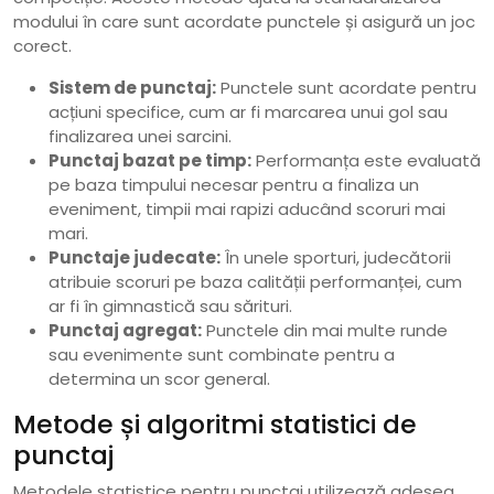
modului în care sunt acordate punctele și asigură un joc
corect.
Sistem de punctaj:
Punctele sunt acordate pentru
acțiuni specifice, cum ar fi marcarea unui gol sau
finalizarea unei sarcini.
Punctaj bazat pe timp:
Performanța este evaluată
pe baza timpului necesar pentru a finaliza un
eveniment, timpii mai rapizi aducând scoruri mai
mari.
Punctaje judecate:
În unele sporturi, judecătorii
atribuie scoruri pe baza calității performanței, cum
ar fi în gimnastică sau sărituri.
Punctaj agregat:
Punctele din mai multe runde
sau evenimente sunt combinate pentru a
determina un scor general.
Metode și algoritmi statistici de
punctaj
Metodele statistice pentru punctaj utilizează adesea