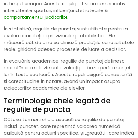
în timpul unui joc. Aceste reguli pot varia semnificativ
între diferite sporturi, influențând strategiile și
comportamentul jucătorilor
.
În statistică, regulile de punctaj sunt utilizate pentru a
evalua acuratețea previziunilor probabilistice. Ele
măsoară cât de bine se aliniază predicțiile cu rezultatele
reale, ghidând adesea procesele de luare a deciziilor.
În evaluările academice, regulile de punctaj definesc
modul în care elevii sunt evaluați pe baza performanței
lor în teste sau lucrări. Aceste reguli asigură consistență
și corectitudine în notare, având un impact asupra
traiectoriilor academice ale elevilor.
Terminologie cheie legată de
regulile de punctaj
Câteva termeni cheie asociați cu regulile de punctaj
includ „puncte”, care reprezintă valoarea numerică
atribuită pentru acțiuni specifice, și „greutăți”, care indică