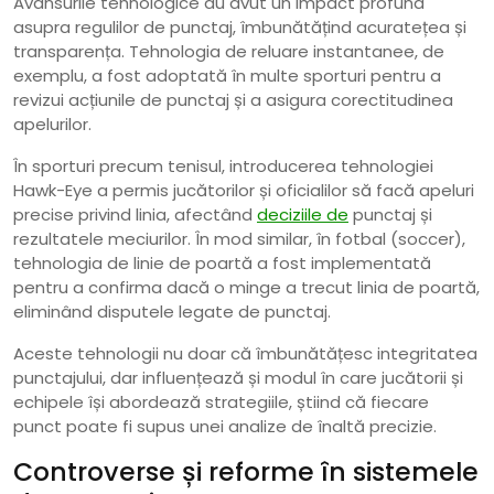
Avansurile tehnologice au avut un impact profund
asupra regulilor de punctaj, îmbunătățind acuratețea și
transparența. Tehnologia de reluare instantanee, de
exemplu, a fost adoptată în multe sporturi pentru a
revizui acțiunile de punctaj și a asigura corectitudinea
apelurilor.
În sporturi precum tenisul, introducerea tehnologiei
Hawk-Eye a permis jucătorilor și oficialilor să facă apeluri
precise privind linia, afectând
deciziile de
punctaj și
rezultatele meciurilor. În mod similar, în fotbal (soccer),
tehnologia de linie de poartă a fost implementată
pentru a confirma dacă o minge a trecut linia de poartă,
eliminând disputele legate de punctaj.
Aceste tehnologii nu doar că îmbunătățesc integritatea
punctajului, dar influențează și modul în care jucătorii și
echipele își abordează strategiile, știind că fiecare
punct poate fi supus unei analize de înaltă precizie.
Controverse și reforme în sistemele