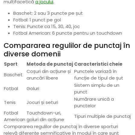
multifacetică
a jocului
.
Baschet: 2 sau 3 puncte pe șut
Fotbal: 1 punct pe gol
Tenis: Puncte ca 15, 30, 40, joc
Fotbal American: 6 puncte pentru un touchdown
Compararea regulilor de punctaj în
diverse domenii
Sport
Metoda de punctaj
Caracteristici cheie
Coșuri din acțiune și
Punctele variază în
Baschet
aruncări libere
funcție de tipul de șut
Sistem simplu de un
Fotbal
Goluri
punct
Numărare unică a
Tenis
Jocuri și seturi
punctelor
Fotbal
Touchdown-uri,
Tipuri multiple de punctaj
American
goluri din acțiune
Compararea regulilor de punctaj în diverse sporturi
relevă diferențe semnificative în modul în care sunt