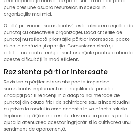
unor capacități robuste de procesare a datelor poate
pune presiune asupra resurselor, în special în
organizațiile mai mici.
O altă provocare semnificativă este alinierea regulilor de
punctaj cu obiectivele organizației. Dacă criteriile de
punctaj nu reflectă prioritățile părților interesate, poate
duce la confuzie și opoziție. Comunicare clară și
colaborarea între echipe sunt esențiale pentru a aborda
aceste dificultăți în mod eficient.
Rezistența părților interesate
Rezistența părților interesate poate împiedica
semnificativ implementarea regulilor de punctaj.
Angajații pot fi reticenți în a adopta noi metode de
punctaj din cauza fricii de schimbare sau a incertitudinii
cu privire la modul în care aceasta le va afecta rolurile.
Implicarea părților interesate devreme în proces poate
ajuta la atenuarea acestor îngrijorări și la cultivarea unui
sentiment de apartenență.