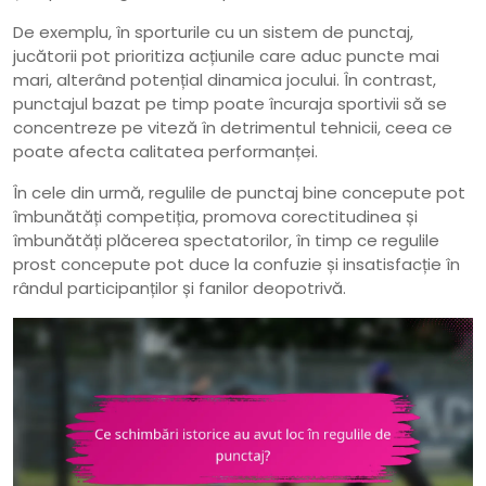
De exemplu, în sporturile cu un sistem de punctaj,
jucătorii pot prioritiza acțiunile care aduc puncte mai
mari, alterând potențial dinamica jocului. În contrast,
punctajul bazat pe timp poate încuraja sportivii să se
concentreze pe viteză în detrimentul tehnicii, ceea ce
poate afecta calitatea performanței.
În cele din urmă, regulile de punctaj bine concepute pot
îmbunătăți competiția, promova corectitudinea și
îmbunătăți plăcerea spectatorilor, în timp ce regulile
prost concepute pot duce la confuzie și insatisfacție în
rândul participanților și fanilor deopotrivă.