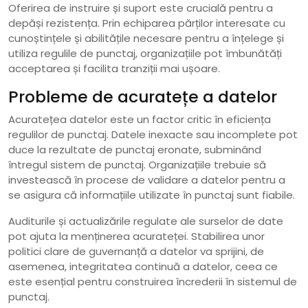
Oferirea de instruire și suport este crucială pentru a
depăși rezistența. Prin echiparea părților interesate cu
cunoștințele și abilitățile necesare pentru a înțelege și
utiliza regulile de punctaj, organizațiile pot îmbunătăți
acceptarea și facilita tranziții mai ușoare.
Probleme de acuratețe a datelor
Acuratețea datelor este un factor critic în eficiența
regulilor de punctaj. Datele inexacte sau incomplete pot
duce la rezultate de punctaj eronate, subminând
întregul sistem de punctaj. Organizațiile trebuie să
investească în procese de validare a datelor pentru a
se asigura că informațiile utilizate în punctaj sunt fiabile.
Auditurile și actualizările regulate ale surselor de date
pot ajuta la menținerea acurateței. Stabilirea unor
politici clare de guvernanță a datelor va sprijini, de
asemenea, integritatea continuă a datelor, ceea ce
este esențial pentru construirea încrederii în sistemul de
punctaj.